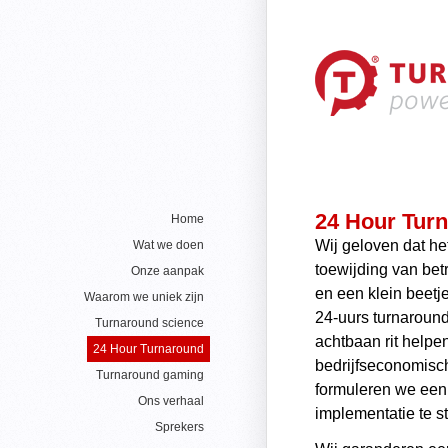
24 Hour Tur
Home
Wij geloven dat he
Wat we doen
toewijding van be
Onze aanpak
en een klein beetj
Waarom we uniek zijn
24-uurs turnaroun
Turnaround science
achtbaan rit help
24 Hour Turnaround
bedrijfseconomisc
Turnaround gaming
formuleren we een
Ons verhaal
implementatie te s
Sprekers