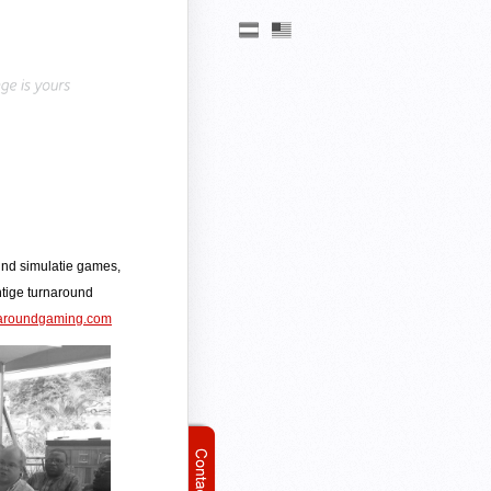
und simulatie games,
htige turnaround
aroundgaming.com